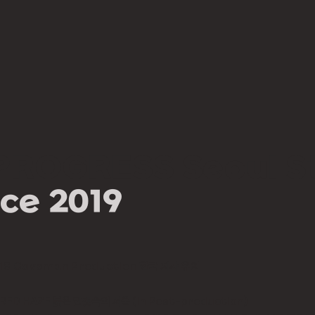
 PROGRESS​ Seoul S
ce 2019
. 19 Caveman Production 한국 지사 유치
 RED HAZE 붉은 안갯속의 서울 (In Post-production)